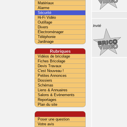
Matériaux
Alarme
Sécurité
Hi-Fi Vidéo
Outillage
Invité
Divers
Électroménager
Téléphonie
Jardinage
Rubriques
Vidéos de bricolage
Fiches Bricolage
Devis Travaux
C'est Nouveau !
Petites Annonces
Dossiers
Schémas
Liens & Annuaires
Salons & Evènements
Reportages
Plan du site
Poser une question
Votre avis