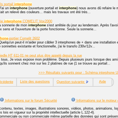
ls portail
interphone
J'ai un
interphone
(ouverture portail et
interphone
) nous avons dû refaire le mu
it un relevé des couleurs... mais les travaux ont été très...
rie
interphone
COMELIT Vox2000
La sonnerie de mon
interphone
s'est arrêtée du jour au lendemain. Après l'avoi
 sens et l'ouverture de la porte fonctionne. Seule la sonnerie...
phone
-portier Comelit 2602
Quelqu'un peut-il m'aider pour câbler 3 interphones de + dans une installatio
de sonnettes existante et fonctionnelle, j'ai le transfo 230v/12v...
edle HT 611-01 ne peut plus être appelé depuis la rue
 tous, Je vous expose mon problème. Depuis plusieurs jours lorsque des amis 
u'ils sonnent chez moi sur les 2 platines de rue (1 se trouve au portail...
>>> Résultats suivants pour : Schéma interphone 
Liste des questions
Aide
écédente
Question suivante
Informations sur le forum Sécurité
Informations sur le moteur
contenu, textes, images, illustrations sonores, vidéos, photos, animations, 
lois en vigueur sur la propriété intellectuelle (article L.122-4).
ommerciale ou non commerciale même partielle des données qui sont présenté