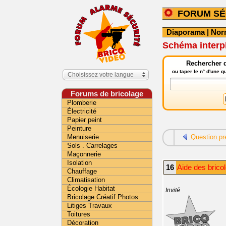
FORUM SÉ
Diaporama
|
Nor
Schéma inter
Rechercher d
ou taper le n° d'une 
Choisissez votre langue
Forums de bricolage
Plomberie
Électricité
Papier peint
Peinture
Menuiserie
Question pr
Sols . Carrelages
Maçonnerie
Isolation
16
Aide des bricol
Chauffage
Climatisation
Écologie Habitat
Invité
Bricolage Créatif Photos
Litiges Travaux
Toitures
Décoration