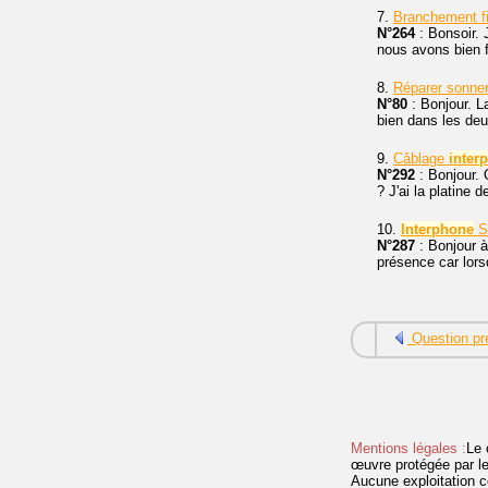
7.
Branchement fi
N°264
: Bonsoir. 
nous avons bien fa
8.
Réparer sonne
N°80
: Bonjour. 
bien dans les deux
9.
Câblage
inter
N°292
: Bonjour. 
? J'ai la platine 
10.
Interphone
Si
N°287
: Bonjour à
présence car lorsq
Question pr
Mentions légales :
Le 
œuvre protégée par les 
Aucune exploitation c