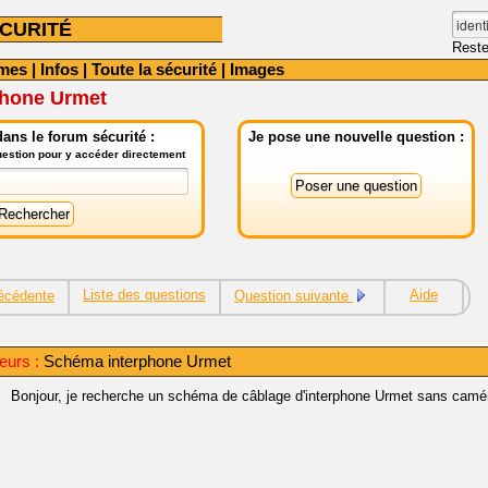
CURITÉ
Reste
mes
|
Infos
|
Toute la sécurité
|
Images
phone Urmet
ans le forum sécurité :
Je pose une nouvelle question :
question pour y accéder directement
Liste des questions
Aide
écédente
Question suivante
eurs :
Schéma interphone Urmet
Bonjour, je recherche un schéma de câblage d'interphone Urmet sans camér