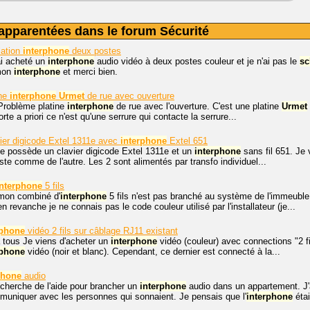
apparentées dans le forum Sécurité
lation
interphone
deux postes
'ai acheté un
interphone
audio vidéo à deux postes couleur et je n'ai pas le
s
 mon
interphone
et merci bien.
ine
interphone
Urmet
de rue avec ouverture
Problème platine
interphone
de rue avec l'ouverture. C'est une platine
Urmet
te a priori ce n'est qu'une serrure qui contacte la serrure...
ier digicode Extel 1311e avec
interphone
Extel 651
e possède un clavier digicode Extel 1311e et un
interphone
sans fil 651. Je 
ste comme de l'autre. Les 2 sont alimentés par transfo individuel...
interphone
5 fils
 mon combiné d'
interphone
5 fils n'est pas branché au système de l'immeubl
n revanche je ne connais pas le code couleur utilisé par l'installateur (je...
rphone
vidéo 2 fils sur câblage RJ11 existant
 tous Je viens d'acheter un
interphone
vidéo (couleur) avec connections "2 fi
rphone
vidéo (noir et blanc). Cependant, ce dernier est connecté à la...
phone
audio
 cherche de l'aide pour brancher un
interphone
audio dans un appartement. J'a
muniquer avec les personnes qui sonnaient. Je pensais que l'
interphone
étai