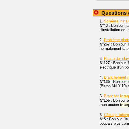
Questions 
1.
Schéma
instal
N°43
: Bonjour, j
d'installation de
2.
Problème plat
N°267
: Bonjour. 
normalement la por
3.
Raccorder clav
N°127
: Bonjour J
électrique d'un po
4.
Branchement
N°135
: Bonjour,
(Bitron AN 9110) e
5.
Brancher
inte
N°156
: Bonjour à
mon ancien
inte
6.
Câblage
inter
N°5
: Bonjour. Je
pouvais plus com