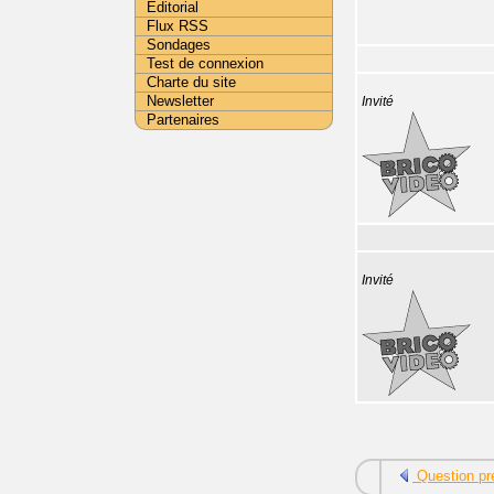
Editorial
Flux RSS
Sondages
Test de connexion
Charte du site
Newsletter
Invité
Partenaires
Invité
Question pr