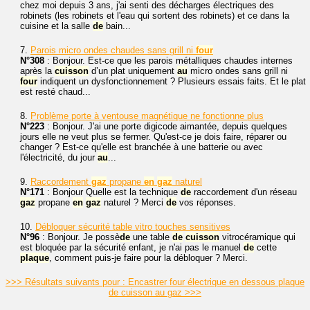
chez moi depuis 3 ans, j'ai senti des décharges électriques des
robinets (les robinets et l'eau qui sortent des robinets) et ce dans la
cuisine et la salle
de
bain...
7.
Parois micro ondes chaudes sans grill ni
four
N°308
: Bonjour. Est-ce que les parois métalliques chaudes internes
après la
cuisson
d’un plat uniquement
au
micro ondes sans grill ni
four
indiquent un dysfonctionnement ? Plusieurs essais faits. Et le plat
est resté chaud...
8.
Problème porte à ventouse magnétique ne fonctionne plus
N°223
: Bonjour. J'ai une porte digicode aimantée, depuis quelques
jours elle ne veut plus se fermer. Qu'est-ce je dois faire, réparer ou
changer ? Est-ce qu'elle est branchée à une batterie ou avec
l'électricité, du jour
au
...
9.
Raccordement
gaz
propane
en
gaz
naturel
N°171
: Bonjour Quelle est la technique
de
raccordement d'un réseau
gaz
propane
en
gaz
naturel ? Merci
de
vos réponses.
10.
Débloquer sécurité table vitro touches sensitives
N°96
: Bonjour. Je possè
de
une table
de
cuisson
vitrocéramique qui
est bloquée par la sécurité enfant, je n'ai pas le manuel
de
cette
plaque
, comment puis-je faire pour la débloquer ? Merci.
>>> Résultats suivants pour : Encastrer four électrique en dessous plaque
de cuisson au gaz >>>