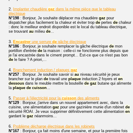
2.
Implanter chaudière
gaz
dans la même pièce que le tableau
électrique
N°198
: Bonjour, Je souhaite déplacer ma chaudière
gaz
pour
dispatcher plus facilement la chaleur et éviter trop
de
pertes
de
chaleur
: donc le meilleur endroit disponible est le local du tableau électrique,
se trouvant
au
milieu
de
...
3.
Encastrer
une serrure
de
gâche électrique
N°186
: Bonjour, je souhaite remplacer la gâche électrique
de
mon
portillon d'entrée
de
la maison : celle-ci ne fonctionne plus depuis que
je l'ai encastrée dans le ciment prompt... Est-ce que ce n'est pas bon
de
le faire ? A priori,...
4.
Branchement induction / plaques
gaz
N°257
: Bonjour. Je souhaite savoir si
au
niveau sécurité je peux
brancher sur le plan
de
travail une
plaque
induction 2 foyers et
en
dessous
dans le meuble mettre la bouteille
de
gaz
butane qui alimente
la
plaque
de
cuisson
...
5.
Passer à l'électricité pour la
cuisson
des aliments
N°129
: Bonjour, j'arrive dans un nouvel appartement avec, dans la
cuisine, une alimentation
gaz
pour une gazinière munie d'un robinet
de
sécurité ROAI. Je veux supprimer définitivement cette alimentation
en
gardant le
gaz
néanmoins...
6.
Problème décharge électrique dans les robinets
N°167
: Bonjour, ça fait moins d'une semaine, et pour la première fois