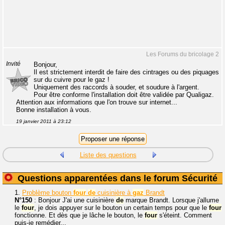
Les Forums du bricolage 2
Invité
Bonjour,
Il est strictement interdit de faire des cintrages ou des piquages
sur du cuivre pour le gaz !
Uniquement des raccords à souder, et soudure à l'argent.
Pour être conforme l'installation doit être validée par Qualigaz.
Attention aux informations que l'on trouve sur internet...
Bonne installation à vous.
19 janvier 2011 à 23:12
Liste des questions
Questions apparentées dans le forum Sécurité
1.
Problème bouton
four
de
cuisinière à
gaz
Brandt
N°150
: Bonjour J'ai une cuisinière
de
marque Brandt. Lorsque j'allume
le
four
, je dois appuyer sur le bouton un certain temps pour que le
four
fonctionne. Et dès que je lâche le bouton, le
four
s'éteint. Comment
puis-je remédier...