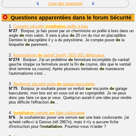
Liste des questions
Questions apparentées dans le forum Sécurité
1.
Conseils sécurité
installation
poêle à bois
N°27
: Bonjour, je fais poser par un cheministe un poêle à bois dans un
angle
de
mon salon. Il sera à plus
de
20 cm du mur en placoplâtre.
Derrière le placoplâtre il y a du polystirène. Je compte poser
de
la
briquette
de
parement...
2.
Automatisme
de
portail Somfy SGS 601 défectueux
N°274
: Bonjour. J'ai un problème
de
fermeture incomplète (le vantail
gauche stoppe sa fermeture avant la fin
de
course, dès que le vantail
droit termine sa course). Après plusieurs tentatives
de
manœuvre
l'automatisme s'est...
3.
Renforcer sécurité porte
de
garage basculante
N°75
: Bonjour, je souhaite poser un renfort
sur
ma porte
de
garage
basculante, mon box est en sous-sol et en copropriété. Je ne peux
donc pas faire ce que je veux. Quelqu'un aurait-il une idée pour rendre
plus difficile l'effraction
de
...
4.
Installation
serrure
sur
baie coulissante
N°6
: Je souhaiterais poser une serrure
sur
une baie coulissante. j'ai
acheté celle-ci à Giesse (réf 2967n), mais il n'y a aucune fiche
d'instruction pour l'
installation
. Pourriez-vous m'aider ?