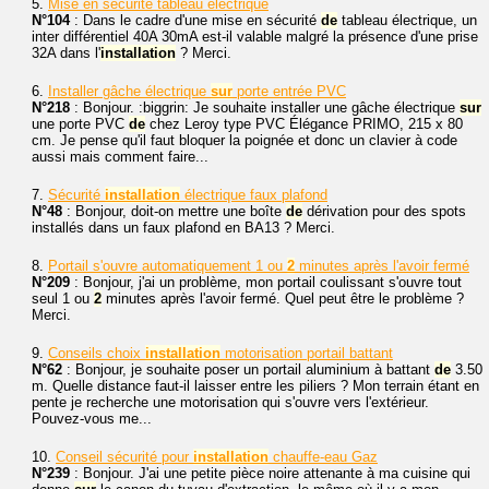
5.
Mise en sécurité tableau électrique
N°104
: Dans le cadre d'une mise en sécurité
de
tableau électrique, un
inter différentiel 40A 30mA est-il valable malgré la présence d'une prise
32A dans l'
installation
? Merci.
6.
Installer gâche électrique
sur
porte entrée PVC
N°218
: Bonjour. :biggrin: Je souhaite installer une gâche électrique
sur
une porte PVC
de
chez Leroy type PVC Élégance PRIMO, 215 x 80
cm. Je pense qu'il faut bloquer la poignée et donc un clavier à code
aussi mais comment faire...
7.
Sécurité
installation
électrique faux plafond
N°48
: Bonjour, doit-on mettre une boîte
de
dérivation pour des spots
installés dans un faux plafond en BA13 ? Merci.
8.
Portail s'ouvre automatiquement 1 ou
2
minutes après l'avoir fermé
N°209
: Bonjour, j'ai un problème, mon portail coulissant s'ouvre tout
seul 1 ou
2
minutes après l'avoir fermé. Quel peut être le problème ?
Merci.
9.
Conseils choix
installation
motorisation portail battant
N°62
: Bonjour, je souhaite poser un portail aluminium à battant
de
3.50
m. Quelle distance faut-il laisser entre les piliers ? Mon terrain étant en
pente je recherche une motorisation qui s'ouvre vers l'extérieur.
Pouvez-vous me...
10.
Conseil sécurité pour
installation
chauffe-eau Gaz
N°239
: Bonjour. J'ai une petite pièce noire attenante à ma cuisine qui