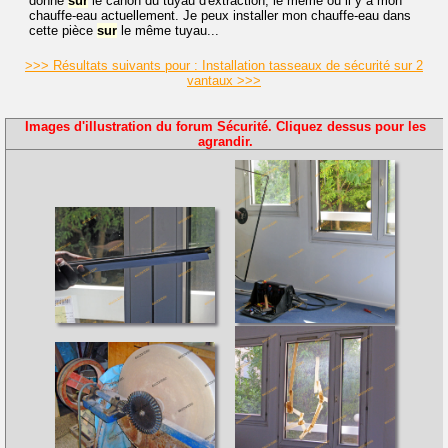
donne
sur
le canon du tuyau d'extraction, le même où il y a mon
chauffe-eau actuellement. Je peux installer mon chauffe-eau dans
cette pièce
sur
le même tuyau...
>>> Résultats suivants pour : Installation tasseaux de sécurité sur 2
vantaux >>>
Images d'illustration du forum Sécurité. Cliquez dessus pour les
agrandir.