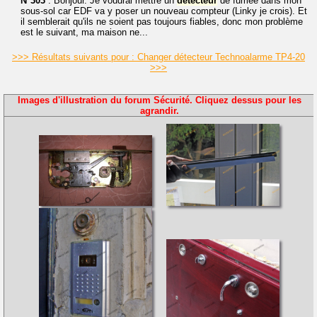
N°303
: Bonjour. Je voudrai mettre un
détecteur
de fumée dans mon
sous-sol car EDF va y poser un nouveau compteur (Linky je crois). Et
il semblerait qu'ils ne soient pas toujours fiables, donc mon problème
est le suivant, ma maison ne...
>>> Résultats suivants pour : Changer détecteur Technoalarme TP4-20
>>>
Images d'illustration du forum Sécurité. Cliquez dessus pour les
agrandir.