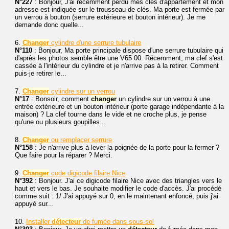
N°227
: Bonjour, J'ai récemment perdu mes clés d'appartement et mon
adresse est indiquée sur le trousseau de clés. Ma porte est fermée par
un verrou à bouton (serrure extérieure et bouton intérieur). Je me
demande donc quelle...
6.
Changer
cylindre d'une serrure tubulaire
N°110
: Bonjour, Ma porte principale dispose d'une serrure tubulaire qui
d'après les photos semble être une V65 00. Récemment, ma clef s'est
cassée à l'intérieur du cylindre et je n'arrive pas à la retirer. Comment
puis-je retirer le...
7.
Changer
cylindre sur un verrou
N°17
: Bonsoir, comment
changer
un cylindre sur un verrou à une
entrée extérieure et un bouton intérieur (porte garage indépendante à la
maison) ? La clef tourne dans le vide et ne croche plus, je pense
qu'une ou plusieurs goupilles...
8.
Changer
ou remplacer serrure
N°158
: Je n'arrive plus à lever la poignée de la porte pour la fermer ?
Que faire pour la réparer ? Merci.
9.
Changer
code digicode filaire Nice
N°392
: Bonjour. J'ai ce digicode filaire Nice avec des triangles vers le
haut et vers le bas. Je souhaite modifier le code d'accès. J'ai procédé
comme suit : 1/ J'ai appuyé sur 0, en le maintenant enfoncé, puis j'ai
appuyé sur...
10.
Installer
détecteur
de fumée dans sous-sol