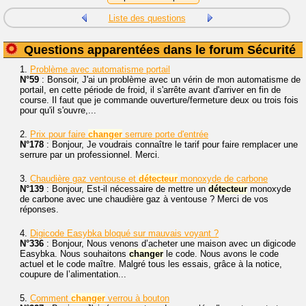
Liste des questions
Questions apparentées dans le forum Sécurité
1.
Problème avec automatisme portail
N°59
: Bonsoir, J'ai un problème avec un vérin de mon automatisme de
portail, en cette période de froid, il s'arrête avant d'arriver en fin de
course. Il faut que je commande ouverture/fermeture deux ou trois fois
pour qu'il s'ouvre,...
2.
Prix pour faire
changer
serrure porte d'entrée
N°178
: Bonjour, Je voudrais connaître le tarif pour faire remplacer une
serrure par un professionnel. Merci.
3.
Chaudière gaz ventouse et
détecteur
monoxyde de carbone
N°139
: Bonjour, Est-il nécessaire de mettre un
détecteur
monoxyde
de carbone avec une chaudière gaz à ventouse ? Merci de vos
réponses.
4.
Digicode Easybka bloqué sur mauvais voyant ?
N°336
: Bonjour, Nous venons d’acheter une maison avec un digicode
Easybka. Nous souhaitons
changer
le code. Nous avons le code
actuel et le code maître. Malgré tous les essais, grâce à la notice,
coupure de l’alimentation...
5.
Comment
changer
verrou à bouton