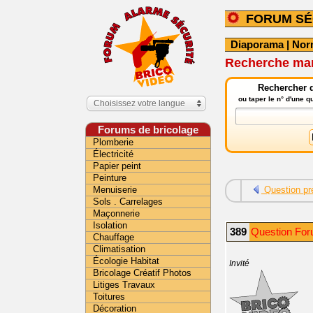
FORUM SÉ
Diaporama
|
Nor
Recherche mar
Rechercher d
ou taper le n° d'une 
Choisissez votre langue
Forums de bricolage
Plomberie
Électricité
Papier peint
Peinture
Menuiserie
Question pr
Sols . Carrelages
Maçonnerie
Isolation
389
Question For
Chauffage
Climatisation
Écologie Habitat
Invité
Bricolage Créatif Photos
Litiges Travaux
Toitures
Décoration