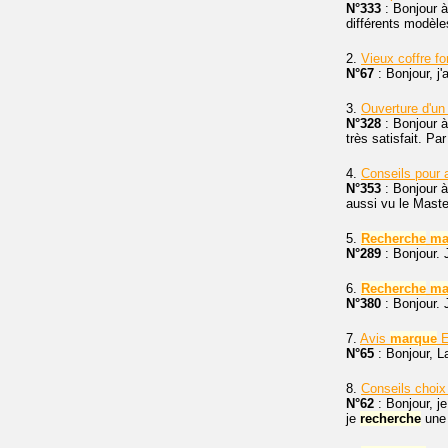
N°333
: Bonjour à
différents modèle
2.
Vieux coffre fo
N°67
: Bonjour, j'
3.
Ouverture d'u
N°328
: Bonjour à
très satisfait. Pa
4.
Conseils pour 
N°353
: Bonjour à
aussi vu le Mast
5.
Recherche
ma
N°289
: Bonjour. 
6.
Recherche
ma
N°380
: Bonjour. 
7.
Avis
marque
E
N°65
: Bonjour, 
8.
Conseils choix 
N°62
: Bonjour, j
je
recherche
une 