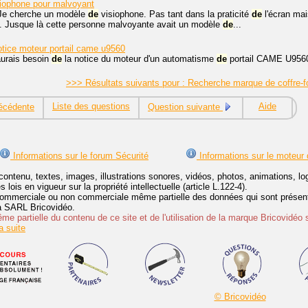
iophone pour malvoyant
 Je cherche un modèle
de
visiophone. Pas tant dans la praticité
de
l'écran mai
.. Jusque là cette personne malvoyante avait un modèle
de
...
tice moteur portail came u9560
'aurais besoin
de
la notice du moteur d'un automatisme
de
portail CAME U9560 
>>> Résultats suivants pour : Recherche marque de coffre-
Liste des questions
Aide
écédente
Question suivante
Informations sur le forum Sécurité
Informations sur le moteur
contenu, textes, images, illustrations sonores, vidéos, photos, animations, 
lois en vigueur sur la propriété intellectuelle (article L.122-4).
ommerciale ou non commerciale même partielle des données qui sont présenté
 la SARL Bricovidéo.
e partielle du contenu de ce site et de l'utilisation de la marque Bricovidéo 
 suite
© Bricovidéo