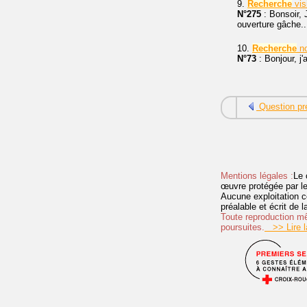
9.
Recherche
vis
N°275
: Bonsoir,
ouverture gâche.
10.
Recherche
no
N°73
: Bonjour, j
Question pr
Mentions légales :
Le 
œuvre protégée par les 
Aucune exploitation c
préalable et écrit de
Toute reproduction mêm
poursuites.
>> Lire la