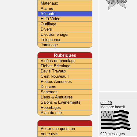
Matériaux
Alarme
Sécurité
Hi-Fi Vidéo
Outillage
Divers
Électroménager
Téléphonie
Jardinage
Rubriques
Vidéos de bricolage
Fiches Bricolage
Devis Travaux
C'est Nouveau !
Petites Annonces
Dossiers
Schémas
Liens & Annuaires
Salons & Evènements
polo29
Reportages
Membre inscrit
Plan du site
Poser une question
Votre avis
929 messages