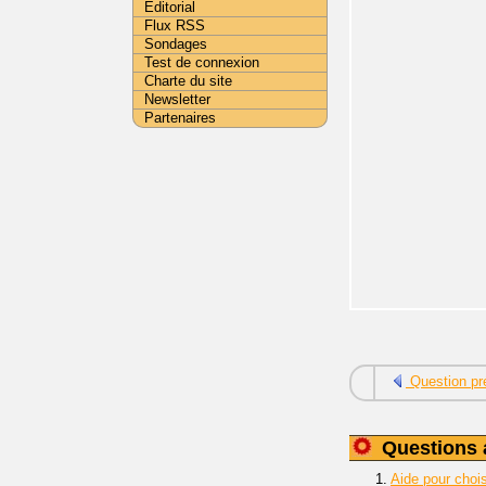
Editorial
Flux RSS
Sondages
Test de connexion
Charte du site
Newsletter
Partenaires
Question pr
Questions 
1.
Aide pour choi