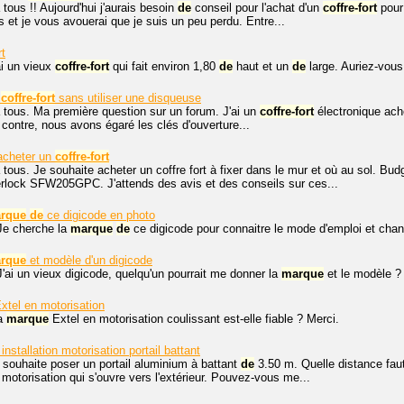
 tous !! Aujourd'hui j'aurais besoin
de
conseil pour l'achat d'un
coffre-fort
pour 
s et je vous avouerai que je suis un peu perdu. Entre...
rt
ai un vieux
coffre-fort
qui fait environ 1,80
de
haut et un
de
large. Auriez-vous 
n
coffre-fort
sans utiliser une disqueuse
 tous. Ma première question sur un forum. J'ai un
coffre-fort
électronique ache
r contre, nous avons égaré les clés d'ouverture...
acheter un
coffre-fort
 tous. Je souhaite acheter un coffre fort à fixer dans le mur et où au sol. 
erlock SFW205GPC. J'attends des avis et des conseils sur ces...
rque
de
ce digicode en photo
Je cherche la
marque
de
ce digicode pour connaitre le mode d'emploi et chan
rque
et modèle d'un digicode
J'ai un vieux digicode, quelqu'un pourrait me donner la
marque
et le modèle ?
xtel en motorisation
La
marque
Extel en motorisation coulissant est-elle fiable ? Merci.
installation motorisation portail battant
e souhaite poser un portail aluminium à battant
de
3.50 m. Quelle distance faut-
motorisation qui s'ouvre vers l'extérieur. Pouvez-vous me...