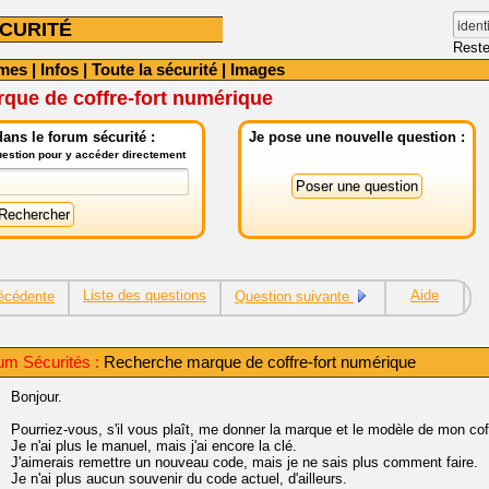
CURITÉ
Reste
mes
|
Infos
|
Toute la sécurité
|
Images
que de coffre-fort numérique
ans le forum sécurité :
Je pose une nouvelle question :
question pour y accéder directement
Liste des questions
Aide
écédente
Question suivante
um Sécurités :
Recherche marque de coffre-fort numérique
Bonjour.
Pourriez-vous, s'il vous plaît, me donner la marque et le modèle de mon coff
Je n'ai plus le manuel, mais j'ai encore la clé.
J'aimerais remettre un nouveau code, mais je ne sais plus comment faire.
Je n'ai plus aucun souvenir du code actuel, d'ailleurs.