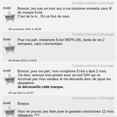
Conseils entraide 4 bricolage
Invité
Bonsoir, j'en suis en trois ans à ma troisième sonnette sans fil
de marque Extel.
C'est de la m.. On se fout de nous.
28 novembre 2011 à 18:09
Conseils entraide 5 bricolage
Invité
Pour ma part, interphone Extel WEPA 245, durée de vie 2
semaines, sans commentaire.
24 février 2012 à 14:01
Conseils entraide 6 bricolage
Invité
Bonsoir, pour ma part, mon visiophone Extel a duré 2 mois.
J'ai donc renvoyé mon produit avec accord SAV qui ne
reconnait pas mon vendeur et me demande donc de payer les
réparations.
Je déconseille cette marque.
29 mai 2013 à 18:57
Conseils entraide 7 bricolage
Invité
Bonjour.
Vous ne pouvez pas faire jouer la garantie constructeur 12 mois
obligatoire ???