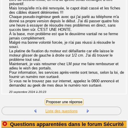
préventif.
Mais lorsqu'elle m'a été renvoyée, le capot était cassé et les fiches
des câbles étaient détériorées !!!
Chaque pseudo-ingénieur geek avec qui j'ai parlé au téléphone m'a
donné sa propre version depuis le début. J'ai dû passer quatre fois
une heure à essayer de résoudre mes problèmes en direct, sans
succès bien sûr. C'EST UNE HONTE.
À la base, mon problème est que le deuxième vantail ne se ferme
jamais complètement.
Malgré ma bonne volonté forcée, je n'ai pas réussi à résoudre le
souci.
La platine de fixation du moteur est défaillante car elle laisse le
moteur glisser de gauche à droite sur 1/2 cm. J'ai dû trouver le
problème tout seul.
Maintenant, je vais retourner chez LM pour me faire rembourser et
adieu le wish des portails.
Pour information, les services après-vente sont tenus, selon la loi, de
fournir un numéro non surtaxé.
Si vous ne le trouvez pas sur internet, appelez le 0800 annoncé et
demandez au geek de mes deux le numéro non surtaxé.
20 septembre 2024 à 20:23
Liste des questions
Questions apparentées dans le forum Sécurité