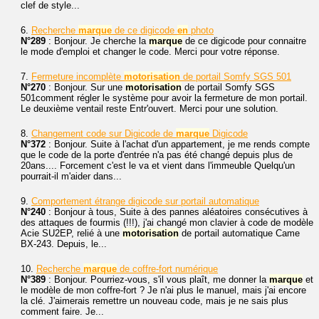
clef de style...
6.
Recherche
marque
de ce digicode
en
photo
N°289
: Bonjour. Je cherche la
marque
de ce digicode pour connaitre
le mode d'emploi et changer le code. Merci pour votre réponse.
7.
Fermeture incomplète
motorisation
de portail Somfy SGS 501
N°270
: Bonjour. Sur une
motorisation
de portail Somfy SGS
501comment régler le système pour avoir la fermeture de mon portail.
Le deuxième ventail reste Entr'ouvert. Merci pour une solution.
8.
Changement code sur Digicode de
marque
Digicode
N°372
: Bonjour. Suite à l'achat d'un appartement, je me rends compte
que le code de la porte d'entrée n'a pas été changé depuis plus de
20ans.... Forcement c'est le va et vient dans l'immeuble Quelqu'un
pourrait-il m'aider dans...
9.
Comportement étrange digicode sur portail automatique
N°240
: Bonjour à tous, Suite à des pannes aléatoires consécutives à
des attaques de fourmis (!!!), j'ai changé mon clavier à code de modèle
Acie SU2EP, relié à une
motorisation
de portail automatique Came
BX-243. Depuis, le...
10.
Recherche
marque
de coffre-fort numérique
N°389
: Bonjour. Pourriez-vous, s'il vous plaît, me donner la
marque
et
le modèle de mon coffre-fort ? Je n'ai plus le manuel, mais j'ai encore
la clé. J'aimerais remettre un nouveau code, mais je ne sais plus
comment faire. Je...