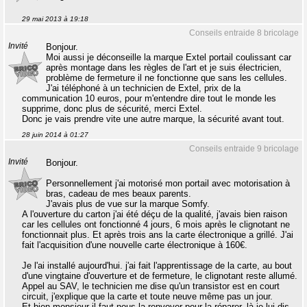
29 mai 2013 à 19:18
Conseils entraide 8 bricolage
Invité
Bonjour.
Moi aussi je déconseille la marque Extel portail coulissant car
après montage dans les règles de l'art et je suis électricien,
problème de fermeture il ne fonctionne que sans les cellules.
J'ai téléphoné à un technicien de Extel, prix de la
communication 10 euros, pour m'entendre dire tout le monde les
supprime, donc plus de sécurité, merci Extel.
Donc je vais prendre vite une autre marque, la sécurité avant tout.
28 juin 2014 à 01:27
Conseils entraide 9 bricolage
Invité
Bonjour.
Personnellement j'ai motorisé mon portail avec motorisation à
bras, cadeau de mes beaux parents.
J'avais plus de vue sur la marque Somfy.
A l'ouverture du carton j'ai été déçu de la qualité, j'avais bien raison
car les cellules ont fonctionné 4 jours, 6 mois après le clignotant ne
fonctionnait plus. Et après trois ans la carte électronique a grillé. J'ai
fait l'acquisition d'une nouvelle carte électronique à 160€.
Je l'ai installé aujourd'hui. j'ai fait l'apprentissage de la carte, au bout
d'une vingtaine d'ouverture et de fermeture, le clignotant reste allumé.
Appel au SAV, le technicien me dise qu'un transistor est en court
circuit, j'explique que la carte et toute neuve même pas un jour.
Et bien monsieur il faut nous la renvoyer pour la réparer, là je lui dis