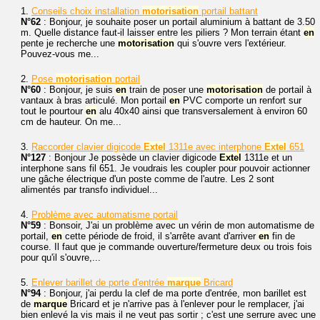
1.
Conseils choix installation
motorisation
portail battant
N°62
: Bonjour, je souhaite poser un portail aluminium à battant de 3.50
m. Quelle distance faut-il laisser entre les piliers ? Mon terrain étant
en
pente je recherche une
motorisation
qui s'ouvre vers l'extérieur.
Pouvez-vous me...
2.
Pose
motorisation
portail
N°60
: Bonjour, je suis
en
train de poser une
motorisation
de portail à
vantaux à bras articulé. Mon portail
en
PVC comporte un renfort sur
tout le pourtour
en
alu 40x40 ainsi que transversalement à environ 60
cm de hauteur. On me...
3.
Raccorder clavier digicode
Extel
1311e avec interphone
Extel
651
N°127
: Bonjour Je possède un clavier digicode
Extel
1311e et un
interphone sans fil 651. Je voudrais les coupler pour pouvoir actionner
une gâche électrique d'un poste comme de l'autre. Les 2 sont
alimentés par transfo individuel...
4.
Problème avec automatisme portail
N°59
: Bonsoir, J'ai un problème avec un vérin de mon automatisme de
portail,
en
cette période de froid, il s'arrête avant d'arriver
en
fin de
course. Il faut que je commande ouverture/fermeture deux ou trois fois
pour qu'il s'ouvre,...
5.
Enlever barillet de porte d'entrée
marque
Bricard
N°94
: Bonjour, j'ai perdu la clef de ma porte d'entrée, mon barillet est
de
marque
Bricard et je n'arrive pas à l'enlever pour le remplacer, j'ai
bien enlevé la vis mais il ne veut pas sortir ; c'est une serrure avec une