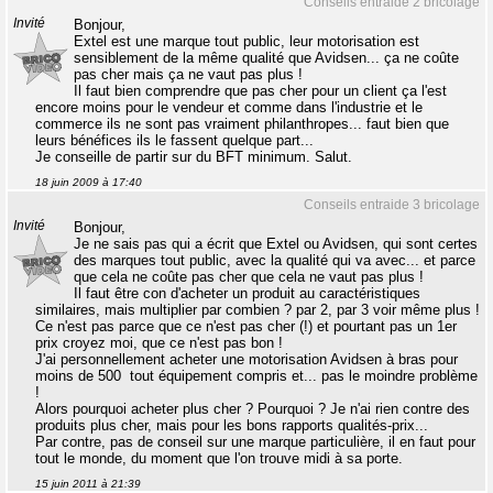
Conseils entraide 2 bricolage
Invité
Bonjour,
Extel est une marque tout public, leur motorisation est
sensiblement de la même qualité que Avidsen... ça ne coûte
pas cher mais ça ne vaut pas plus !
Il faut bien comprendre que pas cher pour un client ça l'est
encore moins pour le vendeur et comme dans l'industrie et le
commerce ils ne sont pas vraiment philanthropes... faut bien que
leurs bénéfices ils le fassent quelque part...
Je conseille de partir sur du BFT minimum. Salut.
18 juin 2009 à 17:40
Conseils entraide 3 bricolage
Invité
Bonjour,
Je ne sais pas qui a écrit que Extel ou Avidsen, qui sont certes
des marques tout public, avec la qualité qui va avec... et parce
que cela ne coûte pas cher que cela ne vaut pas plus !
Il faut être con d'acheter un produit au caractéristiques
similaires, mais multiplier par combien ? par 2, par 3 voir même plus !
Ce n'est pas parce que ce n'est pas cher (!) et pourtant pas un 1er
prix croyez moi, que ce n'est pas bon !
J'ai personnellement acheter une motorisation Avidsen à bras pour
moins de 500  tout équipement compris et... pas le moindre problème
!
Alors pourquoi acheter plus cher ? Pourquoi ? Je n'ai rien contre des
produits plus cher, mais pour les bons rapports qualités-prix...
Par contre, pas de conseil sur une marque particulière, il en faut pour
tout le monde, du moment que l'on trouve midi à sa porte.
15 juin 2011 à 21:39