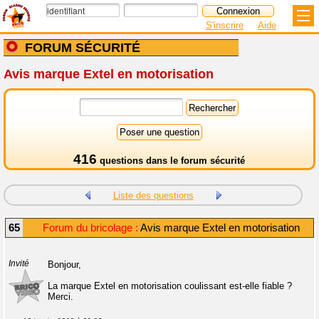
S'inscrire
Aide
FORUM SÉCURITÉ
Avis marque Extel en motorisation
416
questions dans le
forum sécurité
Liste des questions
65
Forum du bricolage :
Avis marque Extel en motorisation
Invité
Bonjour,
La marque Extel en motorisation coulissant est-elle fiable ?
Merci.