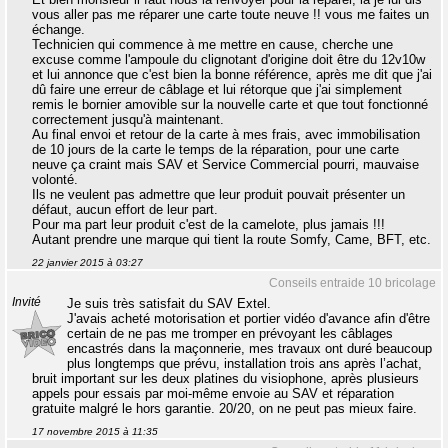
vous aller pas me réparer une carte toute neuve !! vous me faites un
échange.
Technicien qui commence à me mettre en cause, cherche une
excuse comme l'ampoule du clignotant d'origine doit être du 12v10w
et lui annonce que c'est bien la bonne référence, après me dit que j'ai
dû faire une erreur de câblage et lui rétorque que j'ai simplement
remis le bornier amovible sur la nouvelle carte et que tout fonctionné
correctement jusqu'à maintenant.
Au final envoi et retour de la carte à mes frais, avec immobilisation
de 10 jours de la carte le temps de la réparation, pour une carte
neuve ça craint mais SAV et Service Commercial pourri, mauvaise
volonté.
Ils ne veulent pas admettre que leur produit pouvait présenter un
défaut, aucun effort de leur part.
Pour ma part leur produit c'est de la camelote, plus jamais !!!
Autant prendre une marque qui tient la route Somfy, Came, BFT, etc.
22 janvier 2015 à 03:27
Conseils entraide 10 bricolage
Invité
Je suis très satisfait du SAV Extel.
J'avais acheté motorisation et portier vidéo d'avance afin d'être
certain de ne pas me tromper en prévoyant les câblages
encastrés dans la maçonnerie, mes travaux ont duré beaucoup
plus longtemps que prévu, installation trois ans après l’achat,
bruit important sur les deux platines du visiophone, après plusieurs
appels pour essais par moi-même envoie au SAV et réparation
gratuite malgré le hors garantie. 20/20, on ne peut pas mieux faire.
17 novembre 2015 à 11:35