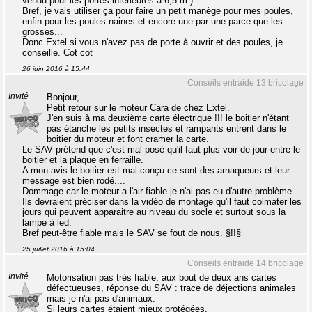
vendu pour les portes intérieures à 6,5 m²).
Bref, je vais utiliser ça pour faire un petit manège pour mes poules,
enfin pour les poules naines et encore une par une parce que les
grosses...
Donc Extel si vous n'avez pas de porte à ouvrir et des poules, je
conseille. Cot cot
26 juin 2016 à 15:44
Conseils entraide 13 bricolage
Invité
Bonjour,
Petit retour sur le moteur Cara de chez Extel.
J'en suis à ma deuxième carte électrique !!! le boitier n'étant
pas étanche les petits insectes et rampants entrent dans le
boitier du moteur et font cramer la carte.
Le SAV prétend que c'est mal posé qu'il faut plus voir de jour entre le
boitier et la plaque en ferraille.
A mon avis le boitier est mal conçu ce sont des arnaqueurs et leur
message est bien rodé....
Dommage car le moteur a l'air fiable je n'ai pas eu d'autre problème.
Ils devraient préciser dans la vidéo de montage qu'il faut colmater les
jours qui peuvent apparaitre au niveau du socle et surtout sous la
lampe à led.
Bref peut-être fiable mais le SAV se fout de nous. §!!§
25 juillet 2016 à 15:04
Conseils entraide 14 bricolage
Invité
Motorisation pas très fiable, aux bout de deux ans cartes
défectueuses, réponse du SAV : trace de déjections animales
mais je n'ai pas d'animaux.
Si leurs cartes étaient mieux protégées.