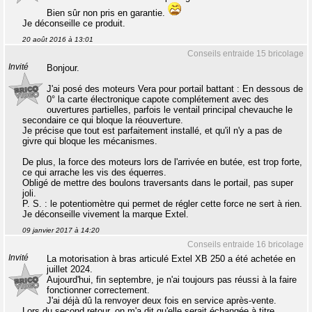
Bien sûr non pris en garantie.
Je déconseille ce produit.
20 août 2016 à 13:01
Conseils entraide 15 bricolage
Invité
Bonjour.
J'ai posé des moteurs Vera pour portail battant : En dessous de
0° la carte électronique capote complétement avec des
ouvertures partielles, parfois le ventail principal chevauche le
secondaire ce qui bloque la réouverture.
Je précise que tout est parfaitement installé, et qu'il n'y a pas de
givre qui bloque les mécanismes.
De plus, la force des moteurs lors de l'arrivée en butée, est trop forte,
ce qui arrache les vis des équerres.
Obligé de mettre des boulons traversants dans le portail, pas super
joli.
P. S. : le potentiomètre qui permet de régler cette force ne sert à rien.
Je déconseille vivement la marque Extel.
09 janvier 2017 à 14:20
Conseils entraide 16 bricolage
Invité
La motorisation à bras articulé Extel XB 250 a été achetée en
juillet 2024.
Aujourd'hui, fin septembre, je n'ai toujours pas réussi à la faire
fonctionner correctement.
J'ai déjà dû la renvoyer deux fois en service après-vente.
Lors du second retour, on m'a dit qu'elle serait échangée à titre