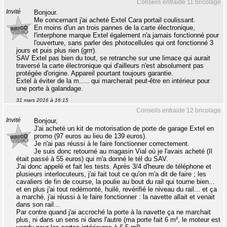
Conseils entraide 11 bricolage
Invité
Bonjour.
Me concernant j'ai acheté Extel Cara portail coulissant.
En moins d'un an trois pannes de la carte électronique,
l'interphone marque Extel également n'a jamais fonctionné pour
l'ouverture, sans parler des photocellules qui ont fonctionné 3
jours et puis plus rien (grrr).
SAV Extel pas bien du tout, se retranche sur une limace qui aurait
traversé la carte électronique qui d'ailleurs n'est absolument pas
protégée d'origine. Appareil pourtant toujours garantie.
Extel à éviter de la m..... qui marcherait peut-être en intérieur pour
une porte à galandage.
31 mars 2016 à 16:15
Conseils entraide 12 bricolage
Invité
Bonjour,
J'ai acheté un kit de motorisation de porte de garage Extel en
promo (97 euros au lieu de 139 euros).
Je n'ai pas réussi à le faire fonctionner correctement.
Je suis donc retourné au magasin Vial où je l'avais acheté (Il
était passé à 55 euros) qui m'a donné le tél du SAV.
J'ai donc appelé et fait les tests. Après 3/4 d'heure de téléphone et
plusieurs interlocuteurs, j'ai fait tout ce qu'on m'a dit de faire ; les
cavaliers de fin de course, la poulie au bout du rail qui tourne bien...
et en plus j'ai tout redémonté, huilé, revérifié le niveau du rail... et ça
a marché, j'ai réussi à le faire fonctionner : la navette allait et venait
dans son rail...
Par contre quand j'ai accroché la porte à la navette ça ne marchait
plus, ni dans un sens ni dans l'autre (ma porte fait 6 m², le moteur est