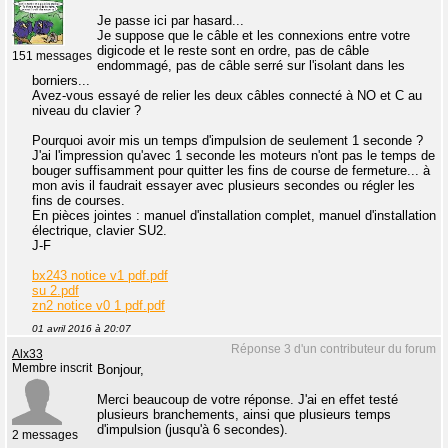
Je passe ici par hasard...
Je suppose que le câble et les connexions entre votre
digicode et le reste sont en ordre, pas de câble
151 messages
endommagé, pas de câble serré sur l'isolant dans les
borniers...
Avez-vous essayé de relier les deux câbles connecté à NO et C au
niveau du clavier ?
Pourquoi avoir mis un temps d'impulsion de seulement 1 seconde ?
J'ai l'impression qu'avec 1 seconde les moteurs n'ont pas le temps de
bouger suffisamment pour quitter les fins de course de fermeture... à
mon avis il faudrait essayer avec plusieurs secondes ou régler les
fins de courses.
En pièces jointes : manuel d'installation complet, manuel d'installation
électrique, clavier SU2.
J-F
bx243 notice v1 pdf.pdf
su 2.pdf
zn2 notice v0 1 pdf.pdf
01 avril 2016 à 20:07
Réponse 3 d'un contributeur du forum
Alx33
Membre inscrit
Bonjour,
Merci beaucoup de votre réponse. J'ai en effet testé
plusieurs branchements, ainsi que plusieurs temps
d'impulsion (jusqu'à 6 secondes).
2 messages