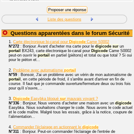
Liste des questions
Questions apparentées dans le forum Sécurité
1.
Carte électronique bi-canal pour
Digicode
Came S0002
N°272
: Bonjour. Avant d'acheter ma carte pour le
digicode
sur
un
portail
BX243, carte électronique bi-canal pour
Digicode
Came S0002
peut-on ouvrir le
portail
en partiel (piétons) et total ou que total ? Si oui
pour le piéton et...
2.
Problème avec automatisme
portail
N°59
: Bonsoir, J'ai un problème avec un vérin de mon automatisme de
portail
, en cette période de froid, il s'arrête avant d'arriver en fin de
course. Il faut que je commande ouverture/fermeture deux ou trois fois
pour qu'il s'ouvre,...
3.
Digicode
Easybka bloqué
sur
mauvais voyant ?
N°336
: Bonjour, Nous venons d’acheter une maison avec un
digicode
Easybka. Nous souhaitons changer le code. Nous avons le code actuel
et le code maître. Malgré tous les essais, grâce à la notice, coupure de
l’alimentation...
4.
Commander l'éclairage en actionnant le
digicode
N°311
: Bonjour. Peut-on commander l'éclairage de l'entrée de