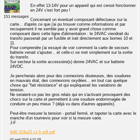
En effet 13-14V pour un appareil qui est censé fonctionner
en 24V c'est fort peu !
151 messages
Concernant un éventuel composant défectueux sur la
carte... d'après ce que j'ai pu trouver comme informations et par
recoupement il ne semble pas y avoir grand chose comme
composant dans cette ligne d'alimentation : le 24VAC viendrait du
transfo passerait par un fusible et irait directement aux bornes 10 et
11.
Pour comprendre j'ai essayé de voir comment la carte de secours
batterie venait s'ajouter... et celle-ci se met simplement sur la sortie
du transfo.
Sur secteur la sortie accessoire(s) donne 24VAC et sur batterie
24VDC.
Je pencherais alors pour des connexions douteuses, des soudures
en mauvais état, des connexions oxydées... en tout cas quelque
chose qui "fait résistance" et qui expliquerait les variations de
tension.
Ne seraient-ce pas les gros relais qui en s'activant provoquent des
chocs sur la carte et permettent à une soudure endommagée de
conduire un peu mieux ? (déjà vu dans d'autres appareils).
Peut-être mesurer la tension - portail fermé, et tapoter la carte avec le
manche d'un tournevis pour voir si la mesure varie.
J-F
lb90 319u23 v1 fr pdf.pdf
02 avril 2016 à 01:09