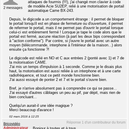
attaques de fourmis (!!!), j'ai changé mon clavier à code
de modèle Acie SU2EP, relié à une motorisation de portail
2 messages
automatique Came BX-243.
Depuis, le digicode a un comportement étrange : il permet de bloquer
le portail lorsqu'il est en phase de fermeture ou d'ouverture, il permet
de refermer le portail, mais il ne permet pas d'ouvrir le portail lorsque
celui-ci est entièrement fermé ! Lorsque je tape le code alors que le
portail est fermé, aucune réaction (à part les deux bips correspondant
à "action conforme"). Par contre, si j'ouvre le portail avec un autre
moyen (télécommande, interphone à l'intérieur de la maison...) alors
ensuite ça fonctionne ?!
Le digicode est relié en NO et C aux entrées 2 (ponté avec 1) et 7 de
la motorisation CAME.
J'ai mis un temps d'impulsion à 1 seconde. Comme je le disais plus
haut, la motorisation est aussi reliée à un interphone et à une carte
radiofréquence, et tout ce petit monde fonctionne bien.
J'ai aussi essayé de ponter 2 et 7 et le portail s'ouvre bien.
Bref, je n'arrive absolument pas à comprendre ce qui se passe...
J'ai essayé d'autres câblages un peu au pif, par dépit, mais rien de
bien concluant...
Quelqu'un aurait-il une idée magique ?
Merci beaucoup d'avance !
02 mars 2016 à 12:25
Réponse 1 d'un contributeur du forum
Bricovidéo
Administrateur
Bonjour à toutes et à tous.