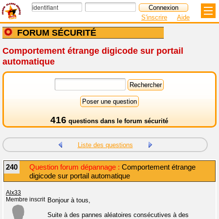
S'inscrire
Aide
FORUM SÉCURITÉ
Comportement étrange digicode sur portail
automatique
416
questions dans le
forum sécurité
Liste des questions
240
Question forum dépannage :
Comportement étrange
digicode sur portail automatique
Alx33
Membre inscrit
Bonjour à tous,
Suite à des pannes aléatoires consécutives à des