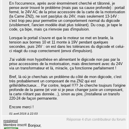
En l'occurrence, après avoir énormément cherché et tâtonné, je
pense avoir trouvé le problème (mais pas sa cause profonde) : portail
fermé, le 24V AC de la prise accessoire de la carte de la motorisation
(la Came ZN2), ne sort pas/plus du 24V, mais seulement 13-14V :
c'est trop peu pour permettre un comportement normal du digicode
(visiblement, l'ancien modèle était plus tolérant). Du coup, je tape le
code, ça bipe, mais ça n'envoie pas d'impulsion.
Lorsque le portail s'ouvre et que le moteur se met en branle, la
tension aux bornes 10 et 11 monte à 19V pendant quelques
secondes, puis 24V : on est dans les tolérances du digicode et celui-
ci réagit du coup correctement (envoi d'impulsion).
J'ai validé mon hypothèse en alimentant le digicode non pas par la
prise accessoires de la motorisation, mais directement avec du 24V
via un transformateur et là, miracle, ça fonctionne parfaitement !
Bref, là où je cherchais un problème du côté de mon digicode, c'est
très probablement un composant de ma ZN2 qui est
grillé/défectueux... Par contre, lequel !!?? Je cherche toujours l'origine
profonde de la panne (et voir si je peux changer juste un composant,
la carte n'étant pas donnée...), sinon au pire, j'installerai un transfo
220-24 de façon permanente.
Encore merci !
01 avril 2016 à 22:03
Réponse 4 d'un contributeur du forum
rossignol
Membre inscrit
Bonjour,