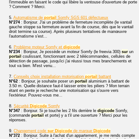
l'immeuble en faisant le code qui libère la ventouse d'ouverture de porte
? Comment ? Merci.
5.
Automatisme de
portail
Somfy SGS 601 défectueux
N°274
: Bonjour. J'ai un problème de fermeture incomplète (le vantail
gauche stoppe sa fermeture avant la fin de course, dès que le vantail
droit termine sa course). Après plusieurs tentatives de manœuvre
l'automatisme s'est...
6.
Problème moteur Somfy et
digicode
N°234
: Bonjour, Je possède un moteur Somfy (le freevia 300)
sur
un
portail
coulissant, fonctionnant avec 2 télécommandes, cellules de
détection de passage, jusqu'ici j'ai réussi tous mes branchements et
tout va bien. M'est venu...
7.
Conseils choix installation motorisation
portail
battant
N°62
: Bonjour, je souhaite poser un
portail
aluminium à battant de
3.50 m. Quelle distance faut-il laisser entre les piliers ? Mon terrain
étant en pente je recherche une motorisation qui s'ouvre vers
l'extérieur. Pouvez-vous me...
8.
Sécurité
Digicode
Somfy
N°347
: Bonjour. Si je touche les 2 fils derrière le
digicode
Somfy,
(commande
portail
et porte) y a t'il une ouverture ? Merci pour les
réponses.
9.
Changement code
sur
Digicode
de marque
Digicode
N°372
: Bonjour. Suite à l'achat d'un appartement, je me rends compte