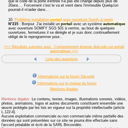
que le code de la porte d'entrée n'a pas été changé depuis plus de
20ans.... Forcement c'est le va et vient dans l'immeuble Quelqu'un
pourrait-il m'aider dans...
10.
Problème installation
portail
avec ouverture Somfy à verrin
N°215
: Bonjour. J'ai installé un
portail
avec un système
automatique
avec ouverture SOMFY SGS 501 à verrins, au bout de quelques
ouvertures, fermetures il se dérègle et je suis donc continuellement
obligé de le reprogrammer pour...
>>> Résultats suivants pour : Comportement étrange digicode sur portail
automatique >>>
Liste des questions
Informations sur le forum Sécurité
Informations sur le moteur du forum
Mentions légales
Mentions légales :
Le contenu, textes, images, illustrations sonores, vidéos,
photos, animations, logos et autres documents constituent ensemble une
œuvre protégée par les lois en vigueur sur la propriété intellectuelle (article
L.122-4).
Aucune exploitation commerciale ou non commerciale même partielle des
données qui sont présentées sur ce site ne pourra être effectuée sans
l'accord préalable et écrit de la SARL Bricovidéo.