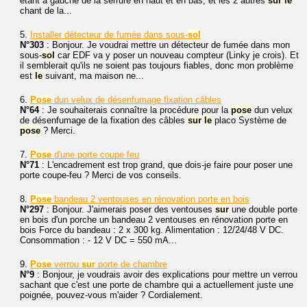
étant à gauche de la serrure en haut et en bas, et les 2 autres
sur
le
chant de la...
5.
Installer détecteur de fumée dans sous-
sol
N°303
: Bonjour. Je voudrai mettre un détecteur de fumée dans mon
sous-
sol
car EDF va y poser un nouveau compteur (Linky je crois). Et
il semblerait qu'ils ne soient pas toujours fiables, donc mon problème
est
le
suivant, ma maison ne...
6.
Pose
dun velux de désenfumage fixation câbles
N°64
: Je souhaiterais connaître la procédure pour la
pose
dun velux
de désenfumage de la fixation des câbles
sur
le
placo Système de
pose
? Merci.
7.
Pose
d'une porte coupe feu
N°71
: L'encadrement est trop grand, que dois-je faire pour poser une
porte coupe-feu ? Merci de vos conseils.
8.
Pose
bandeau 2 ventouses en rénovation porte en bois
N°297
: Bonjour. J'aimerais poser des ventouses
sur
une double porte
en bois d'un porche un bandeau 2 ventouses en rénovation porte en
bois Force du bandeau : 2 x 300 kg. Alimentation : 12/24/48 V DC.
Consommation : - 12 V DC = 550 mA...
9.
Pose
verrou
sur
porte de chambre
N°9
: Bonjour, je voudrais avoir des explications pour mettre un verrou
sachant que c'est une porte de chambre qui a actuellement juste une
poignée, pouvez-vous m'aider ? Cordialement.