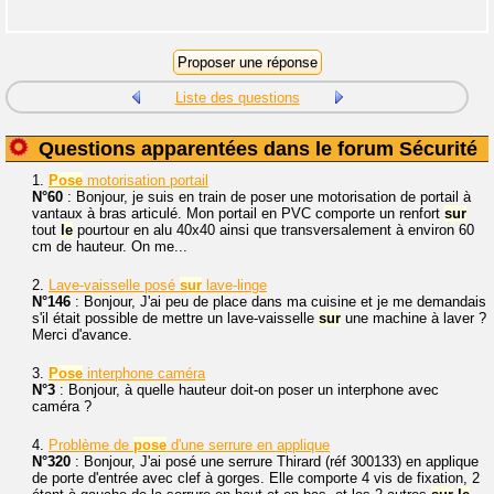
Liste des questions
Questions apparentées dans le forum Sécurité
1.
Pose
motorisation portail
N°60
: Bonjour, je suis en train de poser une motorisation de portail à
vantaux à bras articulé. Mon portail en PVC comporte un renfort
sur
tout
le
pourtour en alu 40x40 ainsi que transversalement à environ 60
cm de hauteur. On me...
2.
Lave-vaisselle posé
sur
lave-linge
N°146
: Bonjour, J'ai peu de place dans ma cuisine et je me demandais
s'il était possible de mettre un lave-vaisselle
sur
une machine à laver ?
Merci d'avance.
3.
Pose
interphone caméra
N°3
: Bonjour, à quelle hauteur doit-on poser un interphone avec
caméra ?
4.
Problème de
pose
d'une serrure en applique
N°320
: Bonjour, J'ai posé une serrure Thirard (réf 300133) en applique
de porte d'entrée avec clef à gorges. Elle comporte 4 vis de fixation, 2