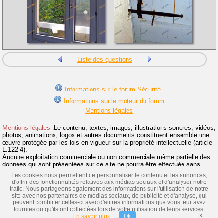
Liste des questions
Informations sur le forum Sécurité
Informations sur le moteur du forum
Mentions légales
Mentions légales :
Le contenu, textes, images, illustrations sonores, vidéos,
photos, animations, logos et autres documents constituent ensemble une
œuvre protégée par les lois en vigueur sur la propriété intellectuelle (article
L.122-4).
Aucune exploitation commerciale ou non commerciale même partielle des
données qui sont présentées sur ce site ne pourra être effectuée sans
l'accord préalable et écrit de la SARL Bricovidéo.
Les cookies nous permettent de personnaliser le contenu et les annonces,
Toute reproduction même partielle du contenu de ce site et de l'utilisation
d'offrir des fonctionnalités relatives aux médias sociaux et d'analyser notre
de la marque Bricovidéo sans autorisation sont interdites et donneront suite
trafic. Nous partageons également des informations sur l'utilisation de notre
à des poursuites.
>> Lire la suite
site avec nos partenaires de médias sociaux, de publicité et d'analyse, qui
peuvent combiner celles-ci avec d'autres informations que vous leur avez
Diaporama
|
Normes
|
Infos
|
Toute la sécurité
|
Images
fournies ou qu'ils ont collectées lors de votre utilisation de leurs services.
×
© Bricovidéo
En savoir plus
Ok