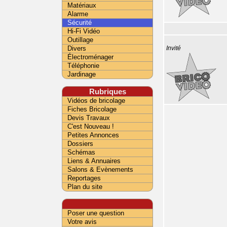
Matériaux
Alarme
Sécurité
Hi-Fi Vidéo
Outillage
Divers
Invité
Électroménager
Téléphonie
Jardinage
Rubriques
Vidéos de bricolage
Fiches Bricolage
Devis Travaux
C'est Nouveau !
Petites Annonces
Dossiers
Schémas
Liens & Annuaires
Salons & Evènements
Reportages
Plan du site
Poser une question
Votre avis