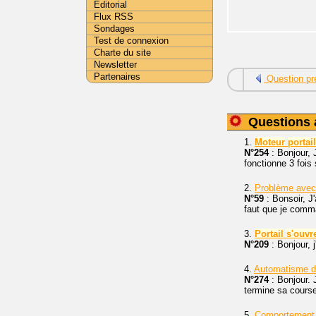
Editorial
Flux RSS
Sondages
Test de connexion
Charte du site
Newsletter
Partenaires
Question pr
Questions 
1.
Moteur
portail
N°254
: Bonjour, 
fonctionne 3 fois 
2.
Problème ave
N°59
: Bonsoir, J
faut que je comma
3.
Portail
s'ouvr
N°209
: Bonjour, j
4.
Automatisme 
N°274
: Bonjour. 
termine sa course
5.
Comportement 