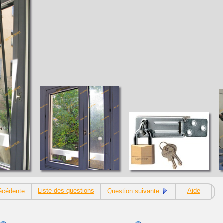
Liste des questions
Aide
écédente
Question suivante