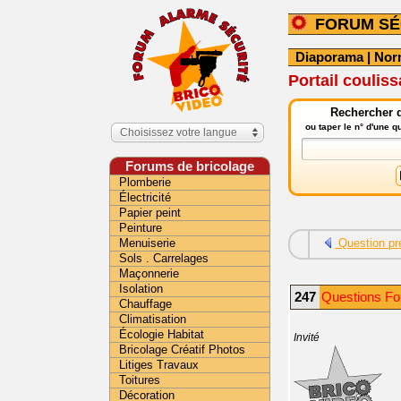
FORUM SÉ
Diaporama
|
Nor
Portail coulis
Rechercher d
ou taper le n° d'une 
Choisissez votre langue
Forums de bricolage
Plomberie
Électricité
Papier peint
Peinture
Menuiserie
Question pr
Sols . Carrelages
Maçonnerie
Isolation
247
Questions Fo
Chauffage
Climatisation
Écologie Habitat
Invité
Bricolage Créatif Photos
Litiges Travaux
Toitures
Décoration