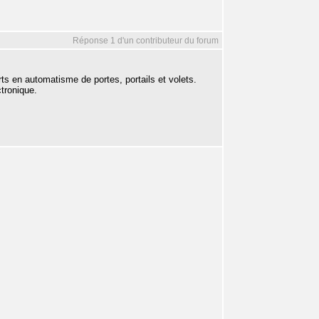
Réponse 1 d'un contributeur du forum
ts en automatisme de portes, portails et volets.
tronique.