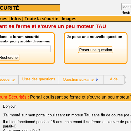
CURITÉ
Reste
mes
|
Infos
|
Toute la sécurité
|
Images
sant se ferme et s'ouvre un peu moteur TAU
ans le forum sécurité :
Je pose une nouvelle question :
question pour y accéder directement
Liste des questions
Aide
écédente
Question suivante
rum Sécurités :
Portail coulissant se ferme et s'ouvre un peu moteu
Bonjour,
J'ai monté sur mon portail coulissant un moteur Tau sans fin de course (ce do
Il a bien fonctionné pendant 15 ans maintenant il se ferme et s'ouvre de p
parait-il).
Avez-vous une idée ?