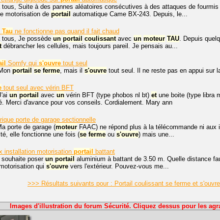
 tous, Suite à des pannes aléatoires consécutives à des attaques de fourmis (
ne motorisation de
portail
automatique Came BX-243. Depuis, le...
Tau
ne fonctionne pas quand il fait chaud
à tous, Je possède
un
portail
coulissant
avec
un
moteur
TAU
. Depuis quelq
t
débrancher les cellules, mais toujours pareil. Je pensais au...
ail
Somfy qui
s'ouvre
tout seul
 Mon
portail
se
ferme
, mais il
s'ouvre
tout seul. Il ne reste pas en appui sur 
e
tout seul avec vérin BFT
J'ai
un
portail
avec
un
vérin BFT (type phobos nl bt)
et
une boite (type libra 
mé. Merci d'avance pour vos conseils. Cordialement. Mary ann
rique porte de garage sectionnelle
a porte de garage (
moteur
FAAC) ne répond plus à la télécommande ni aux in
ité, elle fonctionne une fois (
se
ferme
ou
s'ouvre
) mais une...
x installation motorisation
portail
battant
e souhaite poser
un
portail
aluminium à battant de 3.50 m. Quelle distance faut-
motorisation qui
s'ouvre
vers l'extérieur. Pouvez-vous me...
>>> Résultats suivants pour : Portail coulissant se ferme et s'ou
Images d'illustration du forum Sécurité. Cliquez dessus pour les agr