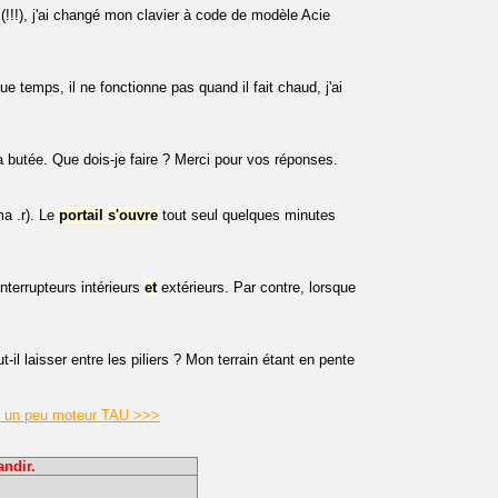
!!!), j'ai changé mon clavier à code de modèle Acie
ue temps, il ne fonctionne pas quand il fait chaud, j'ai
la butée. Que dois-je faire ? Merci pour vos réponses.
ma .r). Le
portail
s'ouvre
tout seul quelques minutes
terrupteurs intérieurs
et
extérieurs. Par contre, lorsque
il laisser entre les piliers ? Mon terrain étant en pente
vre un peu moteur TAU >>>
andir.