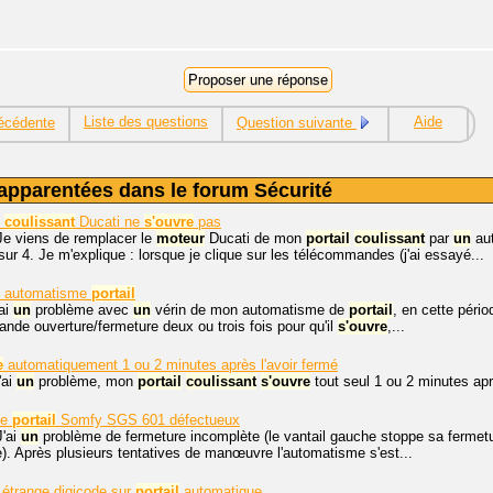
Liste des questions
Aide
écédente
Question suivante
apparentées dans le forum Sécurité
coulissant
Ducati ne
s'ouvre
pas
Je viens de remplacer le
moteur
Ducati de mon
portail
coulissant
par
un
au
sur 4. Je m'explique : lorsque je clique sur les télécommandes (j'ai essayé...
c automatisme
portail
'ai
un
problème avec
un
vérin de mon automatisme de
portail
, en cette périod
nde ouverture/fermeture deux ou trois fois pour qu'il
s'ouvre
,...
e
automatiquement 1 ou 2 minutes après l'avoir fermé
'ai
un
problème, mon
portail
coulissant
s'ouvre
tout seul 1 ou 2 minutes apr
de
portail
Somfy SGS 601 défectueux
J'ai
un
problème de fermeture incomplète (le vantail gauche stoppe sa fermeture
). Après plusieurs tentatives de manœuvre l'automatisme s'est...
étrange digicode sur
portail
automatique