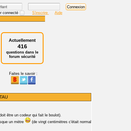
r connecté
S'inscrire
Aide
Actuellement
416
questions dans le
forum sécurité
Faites le savoir :
r TAU
it être un codeur qui fait le boulot).
resque un mètre
(de vingt centimètres c'était normal