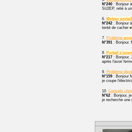
N°240
: Bonjour à
SU2EP, relié à u
6.
Moteur
portail
N°242
: Bonjour 
tenté de cacher
e
7.
Problème
port
N°391
: Bonjour.
8.
Portail
s'ouvr
N°217
: Bonjour, 
après l'avoir fer
9.
Problème élect
N°159
: Bonjour M
je coupe l'électric
10.
Conseils choi
N°62
: Bonjour, j
je recherche une 