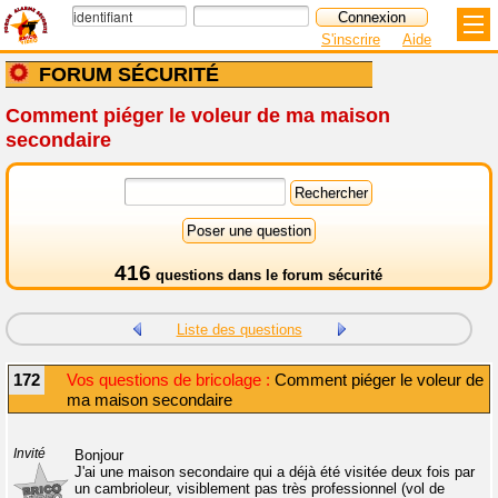
S'inscrire
Aide
FORUM SÉCURITÉ
Comment piéger le voleur de ma maison
secondaire
416
questions dans le
forum sécurité
Liste des questions
172
Vos questions de bricolage :
Comment piéger le voleur de
ma maison secondaire
Invité
Bonjour
J'ai une maison secondaire qui a déjà été visitée deux fois par
un cambrioleur, visiblement pas très professionnel (vol de