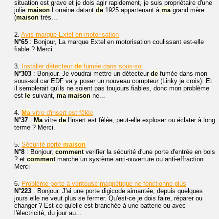
situation est grave et je dois agir rapidement, je suis propriétaire d'une
jolie
maison
Lorraine datant
de
1925 appartenant à
ma
grand mère
(
maison
très...
2.
Avis marque Extel en motorisation
N°65
: Bonjour, La marque Extel en motorisation coulissant est-elle
fiable ? Merci.
3.
Installer détecteur
de
fumée dans sous-sol
N°303
: Bonjour. Je voudrai mettre un détecteur
de
fumée dans mon
sous-sol car EDF va y poser un nouveau compteur (Linky je crois). Et
il semblerait qu'ils ne soient pas toujours fiables, donc mon problème
est
le
suivant,
ma
maison
ne...
4.
Ma
vitre d'insert est fêlée
N°37
:
Ma
vitre
de
l'insert est fêlée, peut-elle exploser ou éclater à long
terme ? Merci.
5.
Sécurité porte
maison
N°8
: Bonjour,
comment
verifier la sécurité d'une porte d'entrée en bois
? et
comment
marche un système anti-ouverture ou anti-effraction.
Merci
6.
Problème porte à ventouse magnétique ne fonctionne plus
N°223
: Bonjour. J'ai une porte digicode aimantée, depuis quelques
jours elle ne veut plus se fermer. Qu'est-ce je dois faire, réparer ou
changer ? Est-ce qu'elle est branchée à une batterie ou avec
l'électricité, du jour au...