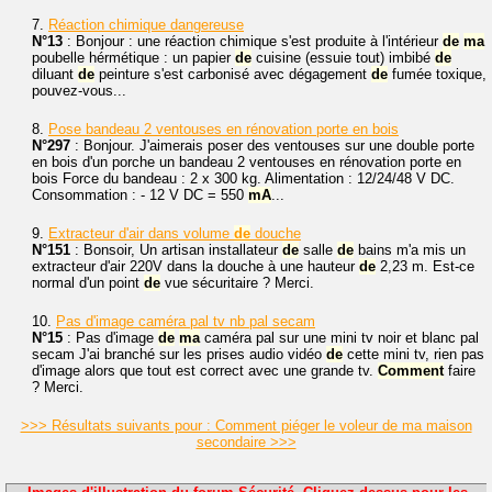
7.
Réaction chimique dangereuse
N°13
: Bonjour : une réaction chimique s'est produite à l'intérieur
de
ma
poubelle hérmétique : un papier
de
cuisine (essuie tout) imbibé
de
diluant
de
peinture s'est carbonisé avec dégagement
de
fumée toxique,
pouvez-vous...
8.
Pose bandeau 2 ventouses en rénovation porte en bois
N°297
: Bonjour. J'aimerais poser des ventouses sur une double porte
en bois d'un porche un bandeau 2 ventouses en rénovation porte en
bois Force du bandeau : 2 x 300 kg. Alimentation : 12/24/48 V DC.
Consommation : - 12 V DC = 550
mA
...
9.
Extracteur d'air dans volume
de
douche
N°151
: Bonsoir, Un artisan installateur
de
salle
de
bains m'a mis un
extracteur d'air 220V dans la douche à une hauteur
de
2,23 m. Est-ce
normal d'un point
de
vue sécuritaire ? Merci.
10.
Pas d'image caméra pal tv nb pal secam
N°15
: Pas d'image
de
ma
caméra pal sur une mini tv noir et blanc pal
secam J'ai branché sur les prises audio vidéo
de
cette mini tv, rien pas
d'image alors que tout est correct avec une grande tv.
Comment
faire
? Merci.
>>> Résultats suivants pour : Comment piéger le voleur de ma maison
secondaire >>>